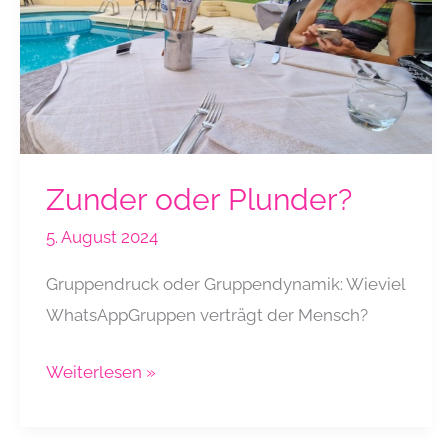
Zunder oder Plunder?
5. August 2024
Gruppendruck oder Gruppendynamik: Wieviel
WhatsAppGruppen verträgt der Mensch?
Zunder
Weiterlesen »
oder
Plunder?