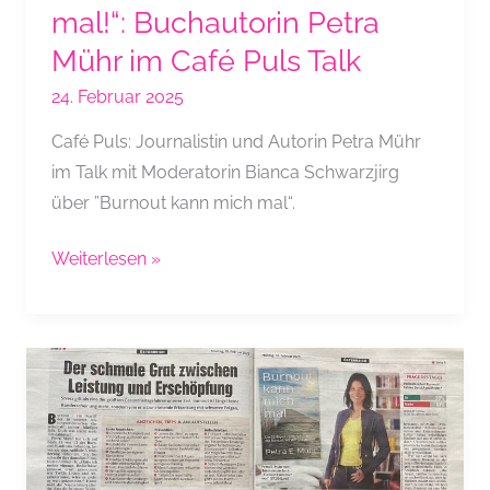
mal!“: Buchautorin Petra
Mühr im Café Puls Talk
24. Februar 2025
Café Puls: Journalistin und Autorin Petra Mühr
im Talk mit Moderatorin Bianca Schwarzjirg
über ”Burnout kann mich mal“.
Puls
Weiterlesen »
4:
„Burnout
kann
mich
mal!“:
Buchautorin
Petra