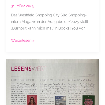
31. März 2025
Das Westfield Shopping City Süd Shopping-
intern Magazin in der Ausgabe 02/2025 stellt
„Burnout kann mich mal“ in Books4You vor.
Shopping-
Weiterlesen »
intern:
Burnout?
Nicht
mit
mir!