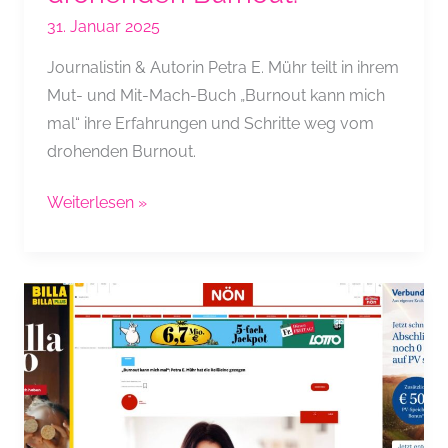
31. Januar 2025
Journalistin & Autorin Petra E. Mühr teilt in ihrem
Mut- und Mit-Mach-Buch „Burnout kann mich
mal“ ihre Erfahrungen und Schritte weg vom
drohenden Burnout.
Open
Weiterlesen »
PR:
Petra
E.
Mühr über
ihre
Schritte
weg
vom