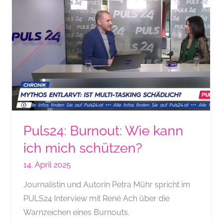
die
Kraft
des
Neubeginns
Puls24: Burnout: Wie kann
ich mich schützen?
14. April 2025
Journalistin und Autorin Petra Mühr spricht im
PULS24 Interview mit René Ach über die
Warnzeichen eines Burnouts.