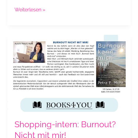
Puls24:
Weiterlesen »
Burnout:
Wie
kann
ich
mich
schützen?
Shopping-intern: Burnout?
Nicht mit mir!