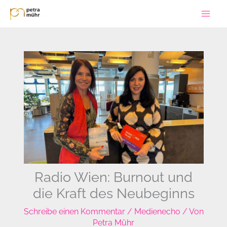
Zum
Inhalt
springen
Radio Wien: Burnout und
die Kraft des Neubeginns
Schreibe einen Kommentar
/
Medienecho
/ Von
Petra Mühr