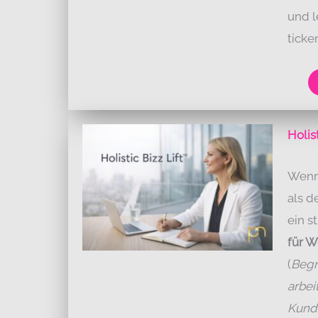
und l
ticke
Holis
Wenn 
als de
ein s
für W
(
Begr
arbei
Kundi