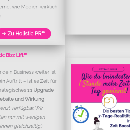
erne, wie Medien wirklich
n.
➜
Zu Holistic PR™
tic Bizz Lift™
dein Business weiter ist
in Auftritt – ist es Zeit für
trategisches 1:1
Upgrade
ebsite und Wirkung.
enzt verfügbar. Wir
ten nur mit wenigen
nnen gleichzeitig
.)