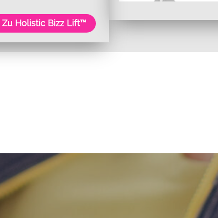
➜
Zu Holistic Bizz Lift™