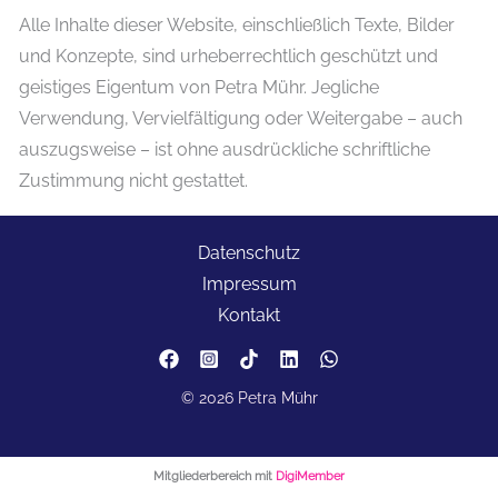
Alle Inhalte dieser Website, einschließlich Texte, Bilder
und Konzepte, sind urheberrechtlich geschützt und
geistiges Eigentum von Petra Mühr. Jegliche
Verwendung, Vervielfältigung oder Weitergabe – auch
auszugsweise – ist ohne ausdrückliche schriftliche
Zustimmung nicht gestattet.
Datenschutz
Impressum
Kontakt
© 2026 Petra Mühr
Mitgliederbereich mit
DigiMember