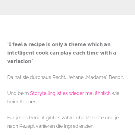
“𝗜 𝗳𝗲𝗲𝗹 𝗮 𝗿𝗲𝗰𝗶𝗽𝗲 𝗶𝘀 𝗼𝗻𝗹𝘆 𝗮 𝘁𝗵𝗲𝗺𝗲 𝘄𝗵𝗶𝗰𝗵 𝗮𝗻
𝗶𝗻𝘁𝗲𝗹𝗹𝗶𝗴𝗲𝗻𝘁 𝗰𝗼𝗼𝗸 𝗰𝗮𝗻 𝗽𝗹𝗮𝘆 𝗲𝗮𝗰𝗵 𝘁𝗶𝗺𝗲 𝘄𝗶𝘁𝗵 𝗮
𝘃𝗮𝗿𝗶𝗮𝘁𝗶𝗼𝗻.”
Da hat sie durchaus Recht, Jehane „Madame“ Benoit.
Und beim
Storytelling ist es wieder mal ähnlich
wie
beim Kochen.
Für jedes Gericht gibt es zahlreiche Rezepte und je
nach Rezept variieren die Ingredienzien.