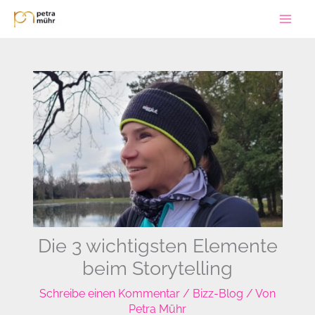
Zum
Inhalt
springen
Die 3 wichtigsten Elemente
beim Storytelling
Schreibe einen Kommentar
/
Bizz-Blog
/ Von
Petra Mühr