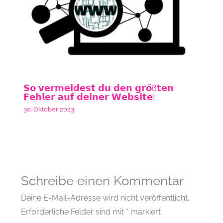
𝗦𝗼 𝘃𝗲𝗿𝗺𝗲𝗶𝗱𝗲𝘀𝘁 𝗱𝘂 𝗱𝗲𝗻 𝗴𝗿𝗼̈ß𝘁𝗲𝗻
𝗙𝗲𝗵𝗹𝗲𝗿 𝗮𝘂𝗳 𝗱𝗲𝗶𝗻𝗲𝗿 𝗪𝗲𝗯𝘀𝗶𝘁𝗲!
30. Oktober 2023
Schreibe einen Kommentar
Deine E-Mail-Adresse wird nicht veröffentlicht.
Erforderliche Felder sind mit
*
markiert