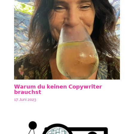
𝗪𝗮𝗿𝘂𝗺 𝗱𝘂 𝗸𝗲𝗶𝗻𝗲𝗻 𝗖𝗼𝗽𝘆𝘄𝗿𝗶𝘁𝗲𝗿
𝗯𝗿𝗮𝘂𝗰𝗵𝘀𝘁
17. Juni 2023