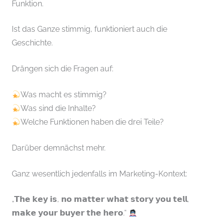
Funktion.
Ist das Ganze stimmig, funktioniert auch die
Geschichte.
Drängen sich die Fragen auf:
Was macht es stimmig?
Was sind die Inhalte?
Welche Funktionen haben die drei Teile?
Darüber demnächst mehr.
Ganz wesentlich jedenfalls im Marketing-Kontext:
„𝗧𝗵𝗲 𝗸𝗲𝘆 𝗶𝘀, 𝗻𝗼 𝗺𝗮𝘁𝘁𝗲𝗿 𝘄𝗵𝗮𝘁 𝘀𝘁𝗼𝗿𝘆 𝘆𝗼𝘂 𝘁𝗲𝗹𝗹,
𝗺𝗮𝗸𝗲 𝘆𝗼𝘂𝗿 𝗯𝘂𝘆𝗲𝗿 𝘁𝗵𝗲 𝗵𝗲𝗿𝗼.“