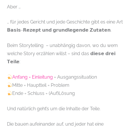
Aber …
… für jedes Gericht und jede Geschichte gibt es eine Art
𝗕𝗮𝘀𝗶𝘀-𝗥𝗲𝘇𝗲𝗽𝘁 𝘂𝗻𝗱 𝗴𝗿𝘂𝗻𝗱𝗹𝗲𝗴𝗲𝗻𝗱𝗲 𝗭𝘂𝘁𝗮𝘁𝗲𝗻.
Beim Storytelling – unabhängig davon, wo du wem
welche Story erzählen willst – sind das 𝗱𝗶𝗲𝘀𝗲 𝗱𝗿𝗲𝗶
𝗧𝗲𝗶𝗹𝗲:
Anfang = Einleitung
= Ausgangssituation
Mitte = Hauptteil = Problem
Ende = Schluss = (Auf)Lösung
Und natürlich geht’s um die Inhalte der Teile.
Die bauen aufeinander auf, und jeder hat eine