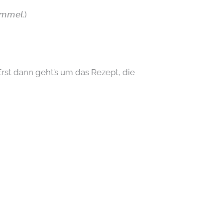
𝘮𝘮𝘦𝘭.)
rst dann geht’s um das Rezept, die