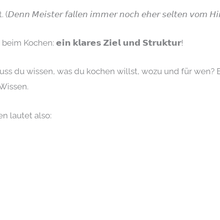
𝘦𝘪𝘴𝘵𝘦𝘳 𝘧𝘢𝘭𝘭𝘦𝘯 𝘪𝘮𝘮𝘦𝘳 𝘯𝘰𝘤𝘩 𝘦𝘩𝘦𝘳 𝘴𝘦𝘭𝘵𝘦𝘯 𝘷𝘰𝘮 𝘏𝘪
chen: 𝗲𝗶𝗻 𝗸𝗹𝗮𝗿𝗲𝘀 𝗭𝗶𝗲𝗹 𝘂𝗻𝗱 𝗦𝘁𝗿𝘂𝗸𝘁𝘂𝗿!
ss du wissen, was du kochen willst, wozu und für wen? E
Wissen.
n lautet also: