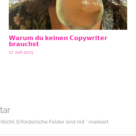
𝗪𝗮𝗿𝘂𝗺 𝗱𝘂 𝗸𝗲𝗶𝗻𝗲𝗻 𝗖𝗼𝗽𝘆𝘄𝗿𝗶𝘁𝗲𝗿
𝗯𝗿𝗮𝘂𝗰𝗵𝘀𝘁
17. Juni 2023
tar
tlicht.
Erforderliche Felder sind mit
*
markiert