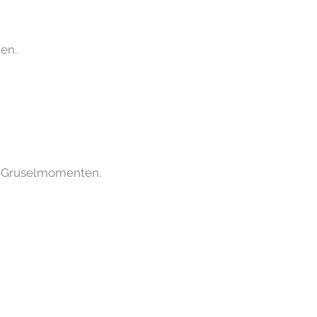
hen.
er Gruselmomenten.