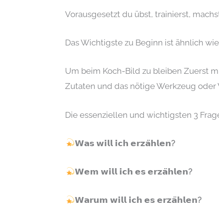
Vorausgesetzt du übst, trainierst, machst. (𝘋𝘦𝘯𝘯 𝘔
Das Wichtigste zu Beginn ist ähnlich wie beim Ko
Um beim Koch-Bild zu bleiben Zuerst mu
Zutaten und das nötige Werkzeug oder 
Die essenziellen und wichtigsten 3 Frage
𝗪𝗮𝘀 𝘄𝗶𝗹𝗹 𝗶𝗰𝗵 𝗲𝗿𝘇𝗮̈𝗵𝗹𝗲𝗻?
𝗪𝗲𝗺 𝘄𝗶𝗹𝗹 𝗶𝗰𝗵 𝗲𝘀 𝗲𝗿𝘇𝗮̈𝗵𝗹𝗲𝗻?
𝗪𝗮𝗿𝘂𝗺 𝘄𝗶𝗹𝗹 𝗶𝗰𝗵 𝗲𝘀 𝗲𝗿𝘇𝗮̈𝗵𝗹𝗲𝗻?