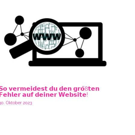
𝗦𝗼 𝘃𝗲𝗿𝗺𝗲𝗶𝗱𝗲𝘀𝘁 𝗱𝘂 𝗱𝗲𝗻 𝗴𝗿𝗼̈ß𝘁𝗲𝗻
𝗙𝗲𝗵𝗹𝗲𝗿 𝗮𝘂𝗳 𝗱𝗲𝗶𝗻𝗲𝗿 𝗪𝗲𝗯𝘀𝗶𝘁𝗲!
30. Oktober 2023