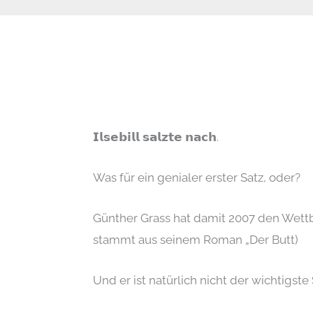
𝗜𝗹𝘀𝗲𝗯𝗶𝗹𝗹 𝘀𝗮𝗹𝘇𝘁𝗲 𝗻𝗮𝗰𝗵.
Was für ein genialer erster Satz, oder?
Günther Grass hat damit 2007 den Wettb
stammt aus seinem Roman „Der Butt)
Und er ist natürlich nicht der wichtigste S