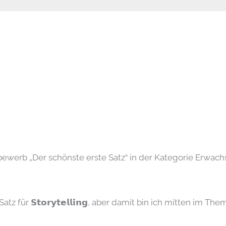
ewerb „Der schönste erste Satz“ in der Kategorie Erwach
atz für 𝗦𝘁𝗼𝗿𝘆𝘁𝗲𝗹𝗹𝗶𝗻𝗴, aber damit bin ich mitten im