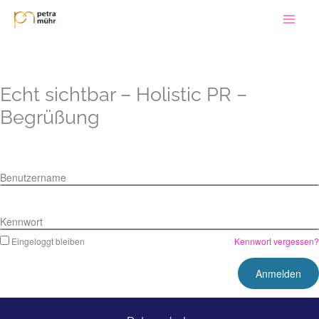
Zum
Inhalt
springen
Echt sichtbar – Holistic PR –
Begrüßung
Benutzername
Kennwort
Eingeloggt bleiben
Kennwort vergessen?