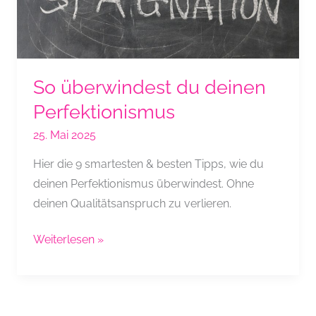
So überwindest du deinen
Perfektionismus
25. Mai 2025
Hier die 9 smartesten & besten Tipps, wie du
deinen Perfektionismus überwindest. Ohne
deinen Qualitätsanspruch zu verlieren.
So
Weiterlesen »
überwindest
du
deinen