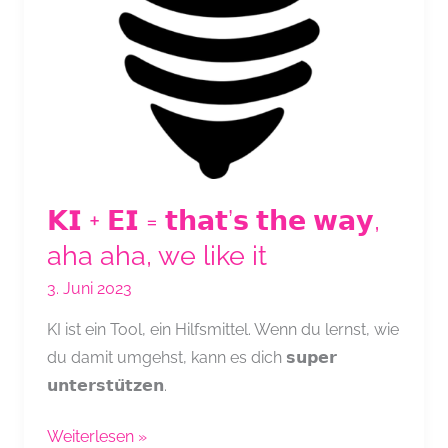
𝗞𝗜 + 𝗘𝗜 = 𝘁𝗵𝗮𝘁’𝘀 𝘁𝗵𝗲 𝘄𝗮𝘆,
aha aha, we like it
3. Juni 2023
KI ist ein Tool, ein Hilfsmittel. Wenn du lernst, wie
du damit umgehst, kann es dich 𝘀𝘂𝗽𝗲𝗿
𝘂𝗻𝘁𝗲𝗿𝘀𝘁𝘂̈𝘁𝘇𝗲𝗻.
𝗞𝗜
Weiterlesen »