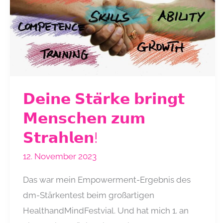
𝗗𝗲𝗶𝗻𝗲 𝗦𝘁𝗮̈𝗿𝗸𝗲 𝗯𝗿𝗶𝗻𝗴𝘁
𝗠𝗲𝗻𝘀𝗰𝗵𝗲𝗻 𝘇𝘂𝗺
𝗦𝘁𝗿𝗮𝗵𝗹𝗲𝗻!
12. November 2023
Das war mein Empowerment-Ergebnis des
dm-Stärkentest beim großartigen
HealthandMindFestvial. Und hat mich 1. an