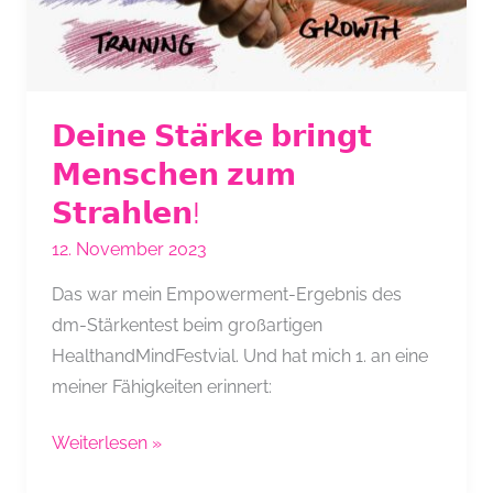
𝗗𝗲𝗶𝗻𝗲 𝗦𝘁𝗮̈𝗿𝗸𝗲 𝗯𝗿𝗶𝗻𝗴𝘁
𝗠𝗲𝗻𝘀𝗰𝗵𝗲𝗻 𝘇𝘂𝗺
𝗦𝘁𝗿𝗮𝗵𝗹𝗲𝗻!
12. November 2023
Das war mein Empowerment-Ergebnis des
dm-Stärkentest beim großartigen
HealthandMindFestvial. Und hat mich 1. an eine
meiner Fähigkeiten erinnert:
𝗗𝗲𝗶𝗻𝗲
Weiterlesen »
𝗦𝘁𝗮̈𝗿𝗸𝗲