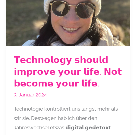
𝗧𝗲𝗰𝗵𝗻𝗼𝗹𝗼𝗴𝘆 𝘀𝗵𝗼𝘂𝗹𝗱
𝗶𝗺𝗽𝗿𝗼𝘃𝗲 𝘆𝗼𝘂𝗿 𝗹𝗶𝗳𝗲. 𝗡𝗼𝘁
𝗯𝗲𝗰𝗼𝗺𝗲 𝘆𝗼𝘂𝗿 𝗹𝗶𝗳𝗲.
3. Januar 2024
Technologie kontrolliert uns längst mehr als
wir sie. Deswegen hab ich über den
Jahreswechsel etwas 𝗱𝗶𝗴𝗶𝘁𝗮𝗹 𝗴𝗲𝗱𝗲𝘁𝗼𝘅𝘁.