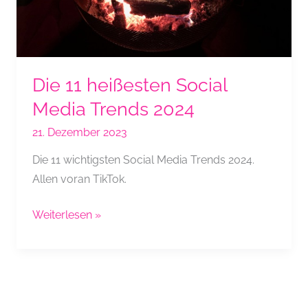
Die 11 heißesten Social
Media Trends 2024
21. Dezember 2023
Die 11 wichtigsten Social Media Trends 2024.
Allen voran TikTok.
Die
Weiterlesen »
11
heißesten
Social
Media