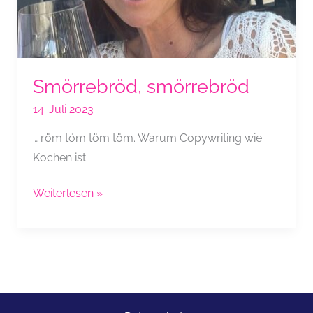
Smörrebröd, smörrebröd
14. Juli 2023
… röm töm töm töm. Warum Copywriting wie
Kochen ist.
Smörrebröd,
Weiterlesen »
smörrebröd