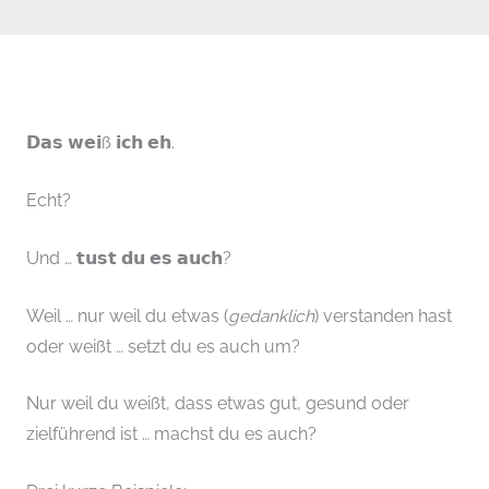
𝗗𝗮𝘀 𝘄𝗲𝗶ß 𝗶𝗰𝗵 𝗲𝗵.
Echt?
Und … 𝘁𝘂𝘀𝘁 𝗱𝘂 𝗲𝘀 𝗮𝘂𝗰𝗵?
Weil … nur weil du etwas (
gedanklich
) verstanden hast
oder weißt … setzt du es auch um?
Nur weil du weißt, dass etwas gut, gesund oder
zielführend ist … machst du es auch?