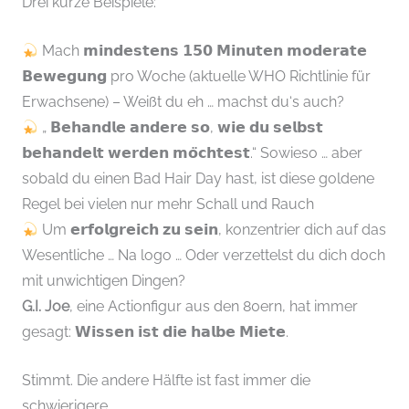
Drei kurze Beispiele:
Mach 𝗺𝗶𝗻𝗱𝗲𝘀𝘁𝗲𝗻𝘀 𝟭𝟱𝟬 𝗠𝗶𝗻𝘂𝘁𝗲𝗻 𝗺𝗼𝗱𝗲𝗿𝗮𝘁𝗲
𝗕𝗲𝘄𝗲𝗴𝘂𝗻𝗴 pro Woche (aktuelle WHO Richtlinie für
Erwachsene) – Weißt du eh … machst du‘s auch?
„ 𝗕𝗲𝗵𝗮𝗻𝗱𝗹𝗲 𝗮𝗻𝗱𝗲𝗿𝗲 𝘀𝗼, 𝘄𝗶𝗲 𝗱𝘂 𝘀𝗲𝗹𝗯𝘀𝘁
𝗯𝗲𝗵𝗮𝗻𝗱𝗲𝗹𝘁 𝘄𝗲𝗿𝗱𝗲𝗻 𝗺𝗼̈𝗰𝗵𝘁𝗲𝘀𝘁.“ Sowieso … aber
sobald du einen Bad Hair Day hast, ist diese goldene
Regel bei vielen nur mehr Schall und Rauch
Um 𝗲𝗿𝗳𝗼𝗹𝗴𝗿𝗲𝗶𝗰𝗵 𝘇𝘂 𝘀𝗲𝗶𝗻, konzentrier dich auf das
Wesentliche … Na logo … Oder verzettelst du dich doch
mit unwichtigen Dingen?
G.I. Joe
, eine Actionfigur aus den 80ern, hat immer
gesagt: 𝗪𝗶𝘀𝘀𝗲𝗻 𝗶𝘀𝘁 𝗱𝗶𝗲 𝗵𝗮𝗹𝗯𝗲 𝗠𝗶𝗲𝘁𝗲.
Stimmt. Die andere Hälfte ist fast immer die
schwierigere.