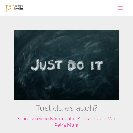
Zum
Inhalt
springen
Tust du es auch?
Schreibe einen Kommentar
/
Bizz-Blog
/ Von
Petra Mühr