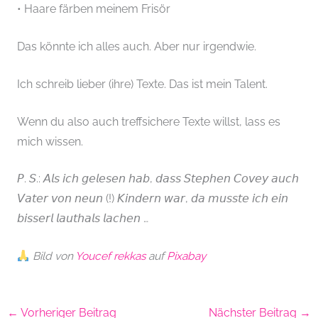
• Haare färben meinem Frisör
Das könnte ich alles auch. Aber nur irgendwie.
Ich schreib lieber (ihre) Texte. Das ist mein Talent.
Wenn du also auch treffsichere Texte willst, lass es
mich wissen.
𝘗. 𝘚.: 𝘈𝘭𝘴 𝘪𝘤𝘩 𝘨𝘦𝘭𝘦𝘴𝘦𝘯 𝘩𝘢𝘣, 𝘥𝘢𝘴𝘴 𝘚𝘵𝘦𝘱𝘩𝘦𝘯 𝘊𝘰𝘷𝘦𝘺 𝘢𝘶𝘤𝘩
𝘝𝘢𝘵𝘦𝘳 𝘷𝘰𝘯 𝘯𝘦𝘶𝘯 (!) 𝘒𝘪𝘯𝘥𝘦𝘳𝘯 𝘸𝘢𝘳, 𝘥𝘢 𝘮𝘶𝘴𝘴𝘵𝘦 𝘪𝘤𝘩 𝘦𝘪𝘯
𝘣𝘪𝘴𝘴𝘦𝘳𝘭 𝘭𝘢𝘶𝘵𝘩𝘢𝘭𝘴 𝘭𝘢𝘤𝘩𝘦𝘯 …
Bild von
Youcef rekkas
auf
Pixabay
←
Vorheriger Beitrag
Nächster Beitrag
→