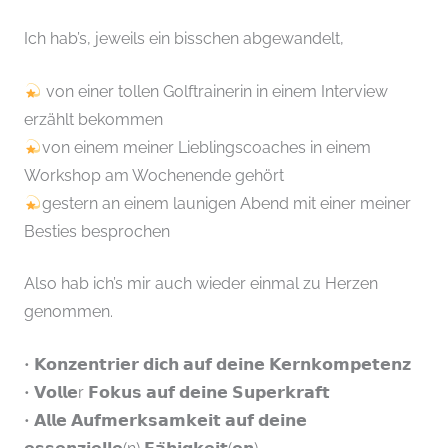
Ich hab’s, jeweils ein bisschen abgewandelt,
von einer tollen Golftrainerin in einem Interview
erzählt bekommen
von einem meiner Lieblingscoaches in einem
Workshop am Wochenende gehört
gestern an einem launigen Abend mit einer meiner
Besties besprochen
Also hab ich’s mir auch wieder einmal zu Herzen
genommen.
• 𝗞𝗼𝗻𝘇𝗲𝗻𝘁𝗿𝗶𝗲𝗿 𝗱𝗶𝗰𝗵 𝗮𝘂𝗳 𝗱𝗲𝗶𝗻𝗲 𝗞𝗲𝗿𝗻𝗸𝗼𝗺𝗽𝗲𝘁𝗲𝗻𝘇
• 𝗩𝗼𝗹𝗹𝗲r 𝗙𝗼𝗸𝘂𝘀 𝗮𝘂𝗳 𝗱𝗲𝗶𝗻𝗲 𝗦𝘂𝗽𝗲𝗿𝗸𝗿𝗮𝗳𝘁
• 𝗔𝗹𝗹𝗲 𝗔𝘂𝗳𝗺𝗲𝗿𝗸𝘀𝗮𝗺𝗸𝗲𝗶𝘁 𝗮𝘂𝗳 𝗱𝗲𝗶𝗻𝗲