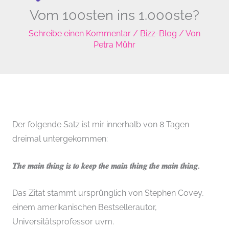
Vom 100sten ins 1.000ste?
Schreibe einen Kommentar
/
Bizz-Blog
/ Von
Petra Mühr
Der folgende Satz ist mir innerhalb von 8 Tagen
dreimal untergekommen:
𝑻𝒉𝒆 𝒎𝒂𝒊𝒏 𝒕𝒉𝒊𝒏𝒈 𝒊𝒔 𝒕𝒐 𝒌𝒆𝒆𝒑 𝒕𝒉𝒆 𝒎𝒂𝒊𝒏 𝒕𝒉𝒊𝒏𝒈 𝒕𝒉𝒆 𝒎𝒂𝒊𝒏 𝒕𝒉𝒊𝒏𝒈.
Das
Zitat stammt ursprünglich von Stephen Covey,
einem amerikanischen Bestsellerautor,
Universitätsprofessor uvm.