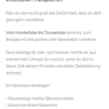
𝗲𝘀𝘀𝗲𝗻𝘇𝗶𝗲𝗹𝗹𝗲(n) 𝗙𝗮̈𝗵𝗶𝗴𝗸𝗲𝗶𝘁(𝗲𝗻)
Falls du also auch grad das Gefühl hast, dass du dich
ganz gern verzettelst.
Vom Hundertsten ins Tausendste
kommst, zum
Beispiel mit Ads posten oder Newsletter schreiben.
Dann überleg dir, nein, noch besser: rechne dir aus,
wieviel mehr Umsatz du machst, wenn du dich in
dieser Zeit deinem Produkt und deiner Dienstleistung
widmest.
Ich überlasse deswegen
• Steuerzeugs meiner Steuerberaterin
• Skiservice einem Skiservice