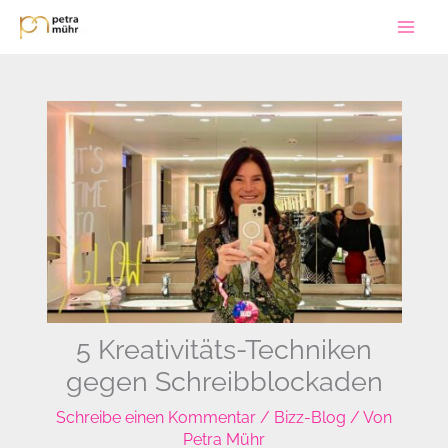
Zum
Inhalt
springen
5 Kreativitäts-Techniken
gegen Schreibblockaden
Schreibe einen Kommentar
/
Bizz-Blog
/ Von
Petra Mühr