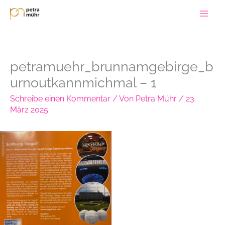
Zum
Inhalt
springen
petramuehr_brunnamgebirge_b
urnoutkannmichmal – 1
Schreibe einen Kommentar
/ Von
Petra Mühr
/
23.
März 2025