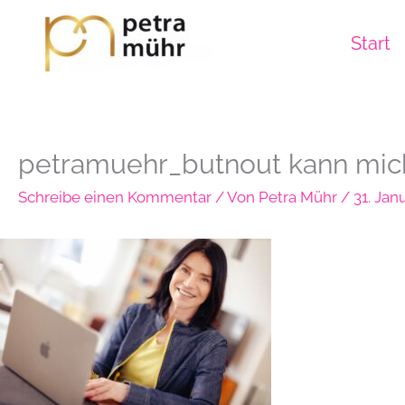
Zum
Inhalt
Start
springen
petramuehr_butnout kann mich
Schreibe einen Kommentar
/ Von
Petra Mühr
/
31. Jan