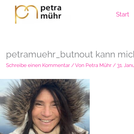
Zum
Inhalt
Start
springen
petramuehr_butnout kann mich 
Schreibe einen Kommentar
/ Von
Petra Mühr
/
31. Jan