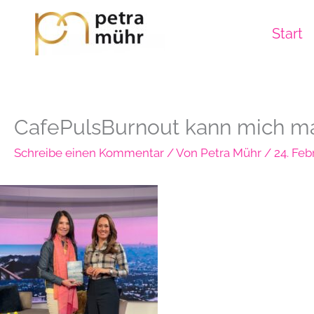
Zum
Inhalt
Start
springen
CafePulsBurnout kann mich ma
Schreibe einen Kommentar
/ Von
Petra Mühr
/
24. Feb