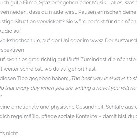
rch gute Filme, Spazierengehen oder Musik … alles, was d
vermeiden, dass du müde wirst. Pausen erfrischen deinen 
lustige Situation verwickelt? Sie wäre perfekt für den näch
Audio auf
 Volkshochschule, auf der Uni oder im www. Der Austausc
erspektiven
uf, wenn es grad richtig gut läuft! Zumindest die nächst
t weiter schreibst, wo du aufgehört hast.
 diesen Tipp gegeben haben:
„The best way is always to
o that every day when you are writing a novel you will nev
”
deine emotionale und physische Gesundheit. Schlafe aus
dich regelmäßig, pflege soziale Kontakte – damit bist d
’s nicht