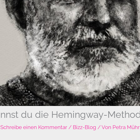
nnst du die Hemingway-Metho
Schreibe einen Kommentar
/
Bizz-Blog
/ Von
Petra Mühr