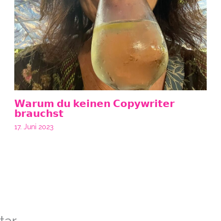
𝗪𝗮𝗿𝘂𝗺 𝗱𝘂 𝗸𝗲𝗶𝗻𝗲𝗻 𝗖𝗼𝗽𝘆𝘄𝗿𝗶𝘁𝗲𝗿
𝗯𝗿𝗮𝘂𝗰𝗵𝘀𝘁
17. Juni 2023