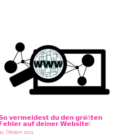
𝗦𝗼 𝘃𝗲𝗿𝗺𝗲𝗶𝗱𝗲𝘀𝘁 𝗱𝘂 𝗱𝗲𝗻 𝗴𝗿𝗼̈ß𝘁𝗲𝗻
𝗙𝗲𝗵𝗹𝗲𝗿 𝗮𝘂𝗳 𝗱𝗲𝗶𝗻𝗲𝗿 𝗪𝗲𝗯𝘀𝗶𝘁𝗲!
30. Oktober 2023