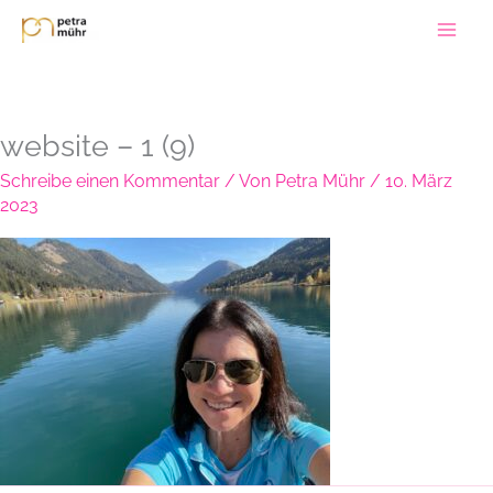
Zum
Inhalt
springen
website – 1 (9)
Schreibe einen Kommentar
/ Von
Petra Mühr
/
10. März
2023