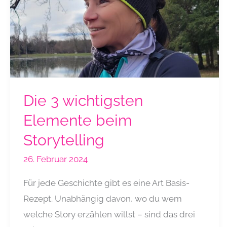
Die 3 wichtigsten
Elemente beim
Storytelling
26. Februar 2024
Für jede Geschichte gibt es eine Art Basis-
Rezept. Unabhängig davon, wo du wem
welche Story erzählen willst – sind das drei