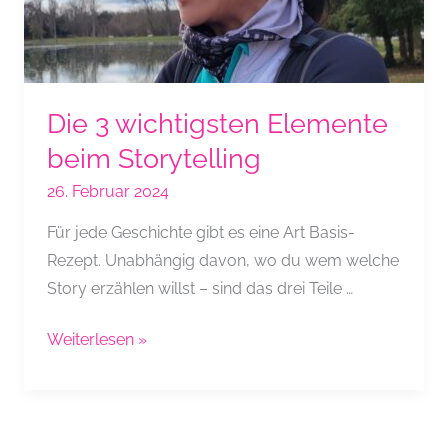
Die 3 wichtigsten Elemente
beim Storytelling
26. Februar 2024
Für jede Geschichte gibt es eine Art Basis-
Rezept. Unabhängig davon, wo du wem welche
Story erzählen willst – sind das drei Teile …
Die
Weiterlesen »
3
wichtigsten
Elemente