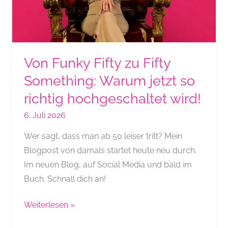
Von Funky Fifty zu Fifty
Something: Warum jetzt so
richtig hochgeschaltet wird!
6. Juli 2026
Wer sagt, dass man ab 50 leiser tritt? Mein
Blogpost von damals startet heute neu durch.
Im neuen Blog, auf Social Media und bald im
Buch. Schnall dich an!
Von
Weiterlesen »
Funky