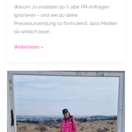
Warum Journalisten 90 % aller PR-Anfragen
ignorieren – und wie du deine
Presseaussendung so formulierst, dass Medien
sie wirklich lesen.
Warum
Weiterlesen »
ich
90
%
aller
PR-
Anfragen
lösche