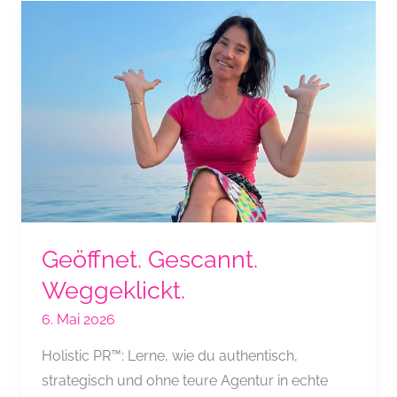
Tun
ist
besser.
Geöffnet. Gescannt.
Weggeklickt.
6. Mai 2026
Holistic PR™: Lerne, wie du authentisch,
strategisch und ohne teure Agentur in echte