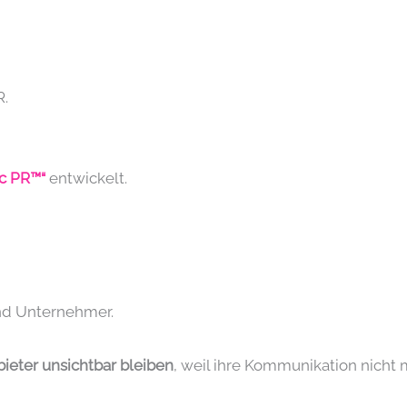
R.
ic PR™“
entwickelt.
nd Unternehmer.
bieter unsichtbar bleiben
, weil ihre Kommunikation nicht 