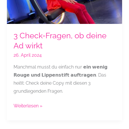
3 Check-Fragen, ob deine
Ad wirkt
26. April 2024
Manchmal musst du einfach nur 𝗲𝗶𝗻 𝘄𝗲𝗻𝗶𝗴
𝗥𝗼𝘂𝗴𝗲 𝘂𝗻𝗱 𝗟𝗶𝗽𝗽𝗲𝗻𝘀𝘁𝗶𝗳𝘁 𝗮𝘂𝗳𝘁𝗿𝗮𝗴𝗲𝗻. Das
heißt: Check deine Copy mit diesen 3
grundlegenden Fragen.
3
Weiterlesen »
Check-
Fragen,