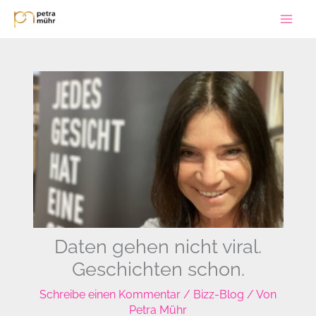
Zum
Inhalt
springen
Daten gehen nicht viral.
Geschichten schon.
Schreibe einen Kommentar
/
Bizz-Blog
/ Von
Petra Mühr