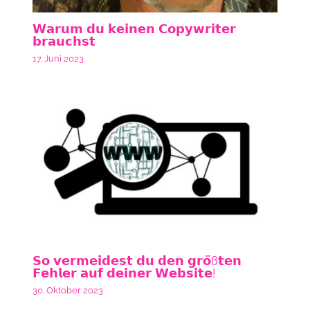
𝗪𝗮𝗿𝘂𝗺 𝗱𝘂 𝗸𝗲𝗶𝗻𝗲𝗻 𝗖𝗼𝗽𝘆𝘄𝗿𝗶𝘁𝗲𝗿
𝗯𝗿𝗮𝘂𝗰𝗵𝘀𝘁
17. Juni 2023
𝗦𝗼 𝘃𝗲𝗿𝗺𝗲𝗶𝗱𝗲𝘀𝘁 𝗱𝘂 𝗱𝗲𝗻 𝗴𝗿𝗼̈ß𝘁𝗲𝗻
𝗙𝗲𝗵𝗹𝗲𝗿 𝗮𝘂𝗳 𝗱𝗲𝗶𝗻𝗲𝗿 𝗪𝗲𝗯𝘀𝗶𝘁𝗲!
30. Oktober 2023