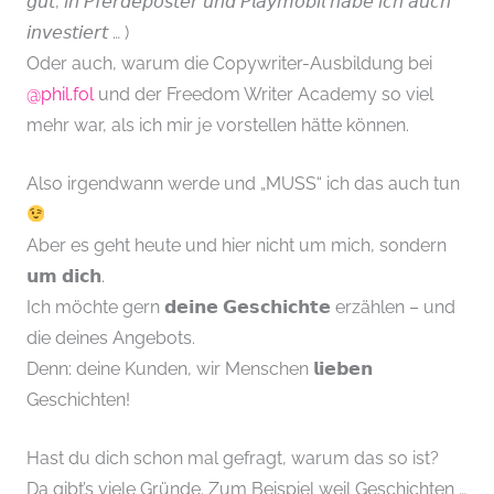
𝘨𝘶𝘵, 𝘪𝘯 𝘗𝘧𝘦𝘳𝘥𝘦𝘱𝘰𝘴𝘵𝘦𝘳 𝘶𝘯𝘥 𝘗𝘭𝘢𝘺𝘮𝘰𝘣𝘪𝘭 𝘩𝘢𝘣𝘦 𝘪𝘤𝘩 𝘢𝘶𝘤𝘩
𝘪𝘯𝘷𝘦𝘴𝘵𝘪𝘦𝘳𝘵 … )
Oder auch, warum die Copywriter-Ausbildung bei
@phil.fol
und der Freedom Writer Academy so viel
mehr war, als ich mir je vorstellen hätte können.
Also irgendwann werde und „MUSS“ ich das auch tun
Aber es geht heute und hier nicht um mich, sondern
𝘂𝗺 𝗱𝗶𝗰𝗵.
Ich möchte gern 𝗱𝗲𝗶𝗻𝗲 𝗚𝗲𝘀𝗰𝗵𝗶𝗰𝗵𝘁𝗲 erzählen – und
die deines Angebots.
Denn: deine Kunden, wir Menschen 𝗹𝗶𝗲𝗯𝗲𝗻
Geschichten!
Hast du dich schon mal gefragt, warum das so ist?
Da gibt’s viele Gründe. Zum Beispiel weil Geschichten …