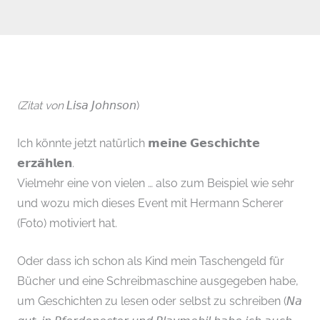
(Zitat von
𝘓𝘪𝘴𝘢 𝘑𝘰𝘩𝘯𝘴𝘰𝘯)
Ich könnte jetzt natürlich 𝗺𝗲𝗶𝗻𝗲 𝗚𝗲𝘀𝗰𝗵𝗶𝗰𝗵𝘁𝗲
𝗲𝗿𝘇𝗮̈𝗵𝗹𝗲𝗻.
Vielmehr eine von vielen … also zum Beispiel wie sehr
und wozu mich dieses Event mit Hermann Scherer
(Foto) motiviert hat.
Oder dass ich schon als Kind mein Taschengeld für
Bücher und eine Schreibmaschine ausgegeben habe,
um Geschichten zu lesen oder selbst zu schreiben (𝘕𝘢