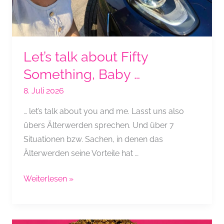
Let’s talk about Fifty
Something, Baby …
8. Juli 2026
… let’s talk about you and me. Lasst uns also
übers Älterwerden sprechen. Und über 7
Situationen bzw. Sachen, in denen das
Älterwerden seine Vorteile hat …
Let’s
Weiterlesen »
talk
about
Fifty