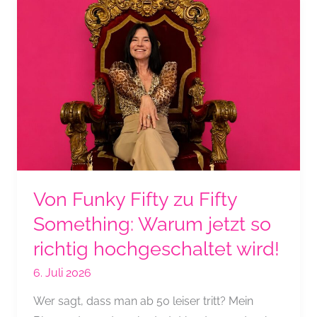
Something,
Baby
…
Von Funky Fifty zu Fifty
Something: Warum jetzt so
richtig hochgeschaltet wird!
6. Juli 2026
Wer sagt, dass man ab 50 leiser tritt? Mein