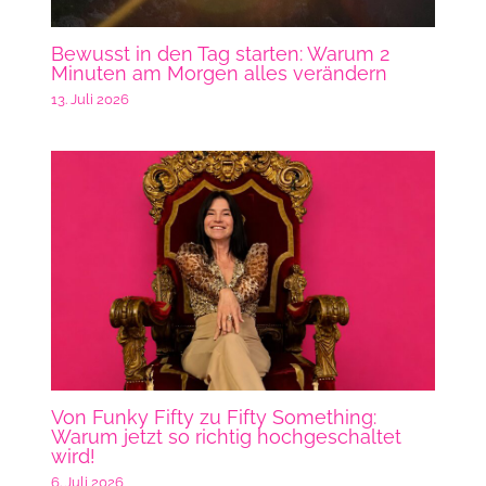
Bewusst in den Tag starten: Warum 2
Minuten am Morgen alles verändern
13. Juli 2026
Von Funky Fifty zu Fifty Something:
Warum jetzt so richtig hochgeschaltet
wird!
6. Juli 2026