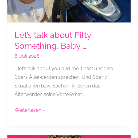
Let’s talk about Fifty
Something, Baby …
8. Juli 2026
… let’s talk about you and me. Lasst uns also
übers Älterwerden sprechen. Und über 7
Situationen bzw. Sachen, in denen das
Älterwerden seine Vorteile hat …
Let’s
Weiterlesen »
talk
about
Fifty