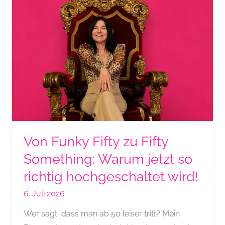
Something,
Baby
…
Von Funky Fifty zu Fifty
Something: Warum jetzt so
richtig hochgeschaltet wird!
6. Juli 2026
Wer sagt, dass man ab 50 leiser tritt? Mein