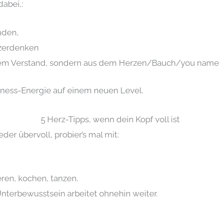
dabei,:
inden,
 zerdenken
dem Verstand, sondern aus dem Herzen/Bauch/you name it
iness-Energie auf einem neuen Level.
5 Herz-Tipps, wenn dein Kopf voll ist
er übervoll, probier’s mal mit:
eren, kochen, tanzen.
Unterbewusstsein arbeitet ohnehin weiter.