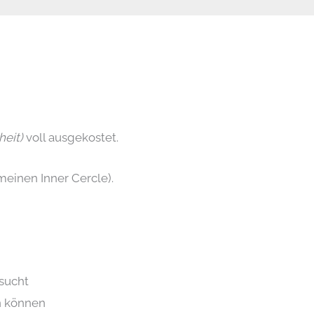
heit)
voll ausgekostet.
inen Inner Cercle).
sucht
en können