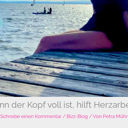
n der Kopf voll ist, hilft Herzarbe
Schreibe einen Kommentar
/
Bizz-Blog
/ Von
Petra Mühr